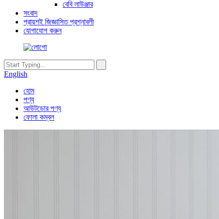
বেবি লাউঞ্জার
সংবাদ
প্রায়শই জিজ্ঞাসিত প্রশ্নাবলী
যোগাযোগ করুন
English
হোম
পণ্য
আউটডোর পণ্য
ফোলা কম্বল