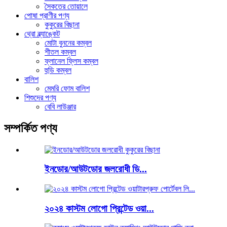
সৈকতের তোয়ালে
পোষা প্রাণীর পণ্য
কুকুরের বিছানা
থ্রো ব্ল্যাঙ্কেট
মোটা বুননের কম্বল
শীতল কম্বল
ফ্লানেল ফ্লিস কম্বল
হুডি কম্বল
বালিশ
মেমরি ফোম বালিশ
শিশুদের পণ্য
বেবি লাউঞ্জার
সম্পর্কিত পণ্য
ইনডোর/আউটডোর জলরোধী ডি...
২০২৪ কাস্টম লোগো প্রিন্টেড ওয়া...