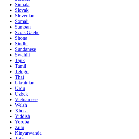
Sinhala
Slovak
Slovenian
Somali
Samoan
Scots Gaelic
Shona
Sindhi
Sundanese
Swahili
Tajik
Tamil
Telugu
Thai
Ukrainian
Urdu
Uzbek
Vietnamese
Welsh
Xhosa
Yiddish
Yoruba
Zulu
Kinyarwanda
Tatar