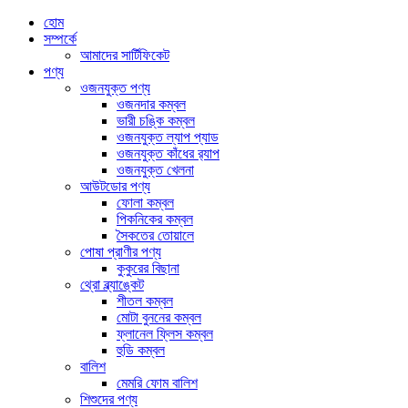
হোম
সম্পর্কে
আমাদের সার্টিফিকেট
পণ্য
ওজনযুক্ত পণ্য
ওজনদার কম্বল
ভারী চঙ্কি কম্বল
ওজনযুক্ত ল্যাপ প্যাড
ওজনযুক্ত কাঁধের র‍্যাপ
ওজনযুক্ত খেলনা
আউটডোর পণ্য
ফোলা কম্বল
পিকনিকের কম্বল
সৈকতের তোয়ালে
পোষা প্রাণীর পণ্য
কুকুরের বিছানা
থ্রো ব্ল্যাঙ্কেট
শীতল কম্বল
মোটা বুননের কম্বল
ফ্লানেল ফ্লিস কম্বল
হুডি কম্বল
বালিশ
মেমরি ফোম বালিশ
শিশুদের পণ্য