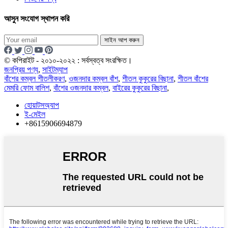
আসুন সংযোগ স্থাপন করি
সাইন আপ করুন
© কপিরাইট - ২০১০-২০২২ : সর্বস্বত্ব সংরক্ষিত।
জনপ্রিয় পণ্য
,
সাইটম্যাপ
বাঁশের কম্বল শীতলীকরণ
,
ওজনদার কম্বল বাঁশ
,
শীতল কুকুরের বিছানা
,
শীতল বাঁশের
মেমরি ফোম বালিশ
,
বাঁশের ওজনদার কম্বল
,
বাইরের কুকুরের বিছানা
,
হোয়াটসঅ্যাপ
ই-মেইল
+8615906694879