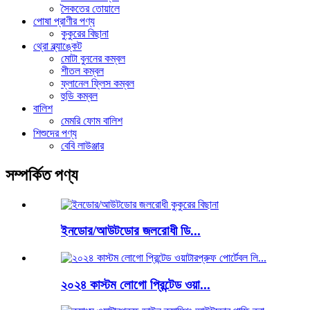
সৈকতের তোয়ালে
পোষা প্রাণীর পণ্য
কুকুরের বিছানা
থ্রো ব্ল্যাঙ্কেট
মোটা বুননের কম্বল
শীতল কম্বল
ফ্লানেল ফ্লিস কম্বল
হুডি কম্বল
বালিশ
মেমরি ফোম বালিশ
শিশুদের পণ্য
বেবি লাউঞ্জার
সম্পর্কিত পণ্য
ইনডোর/আউটডোর জলরোধী ডি...
২০২৪ কাস্টম লোগো প্রিন্টেড ওয়া...