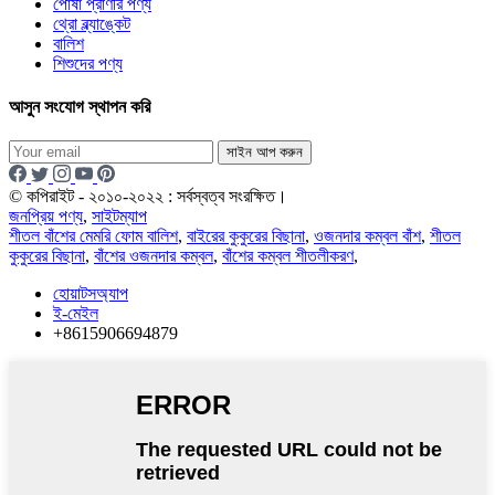
পোষা প্রাণীর পণ্য
থ্রো ব্ল্যাঙ্কেট
বালিশ
শিশুদের পণ্য
আসুন সংযোগ স্থাপন করি
সাইন আপ করুন
© কপিরাইট - ২০১০-২০২২ : সর্বস্বত্ব সংরক্ষিত।
জনপ্রিয় পণ্য
,
সাইটম্যাপ
শীতল বাঁশের মেমরি ফোম বালিশ
,
বাইরের কুকুরের বিছানা
,
ওজনদার কম্বল বাঁশ
,
শীতল
কুকুরের বিছানা
,
বাঁশের ওজনদার কম্বল
,
বাঁশের কম্বল শীতলীকরণ
,
হোয়াটসঅ্যাপ
ই-মেইল
+8615906694879