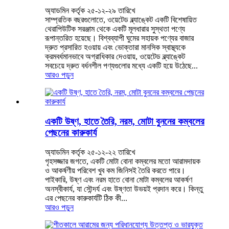
অ্যাডমিন কর্তৃক ২৫-১২-২৯ তারিখে
সাম্প্রতিক বছরগুলোতে, ওয়েটেড ব্ল্যাঙ্কেট একটি বিশেষায়িত
থেরাপিউটিক সরঞ্জাম থেকে একটি মূলধারার সুস্থতা পণ্যে
রূপান্তরিত হয়েছে। বিশ্বব্যাপী ঘুমের সহায়ক পণ্যের বাজার
দ্রুত প্রসারিত হওয়ায় এবং ভোক্তারা মানসিক স্বাস্থ্যকে
ক্রমবর্ধমানভাবে অগ্রাধিকার দেওয়ায়, ওয়েটেড ব্ল্যাঙ্কেট
সবচেয়ে দ্রুত বর্ধনশীল পণ্যগুলোর মধ্যে একটি হয়ে উঠেছে...
আরও পড়ুন
একটি উষ্ণ, হাতে তৈরি, নরম, মোটা বুননের কম্বলের
পেছনের কারুকার্য
অ্যাডমিন কর্তৃক ২৫-১২-২২ তারিখে
গৃহসজ্জার জগতে, একটি মোটা বোনা কম্বলের মতো আরামদায়ক
ও আকর্ষণীয় পরিবেশ খুব কম জিনিসই তৈরি করতে পারে।
পাইকারি, উষ্ণ এবং নরম হাতে বোনা মোটা কম্বলের আকর্ষণ
অনস্বীকার্য, যা সৌন্দর্য এবং উষ্ণতা উভয়ই প্রদান করে। কিন্তু
এর পেছনের কারুকার্যটি ঠিক কী...
আরও পড়ুন