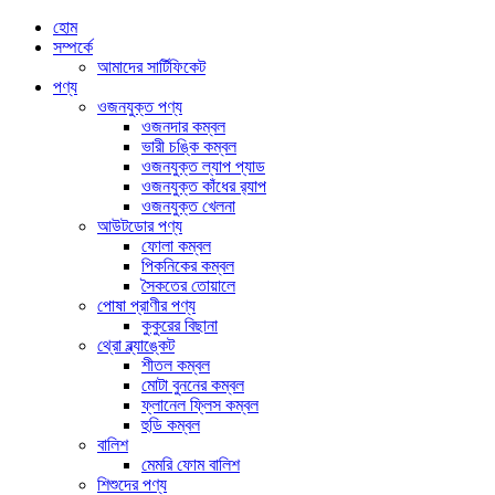
হোম
সম্পর্কে
আমাদের সার্টিফিকেট
পণ্য
ওজনযুক্ত পণ্য
ওজনদার কম্বল
ভারী চঙ্কি কম্বল
ওজনযুক্ত ল্যাপ প্যাড
ওজনযুক্ত কাঁধের র‍্যাপ
ওজনযুক্ত খেলনা
আউটডোর পণ্য
ফোলা কম্বল
পিকনিকের কম্বল
সৈকতের তোয়ালে
পোষা প্রাণীর পণ্য
কুকুরের বিছানা
থ্রো ব্ল্যাঙ্কেট
শীতল কম্বল
মোটা বুননের কম্বল
ফ্লানেল ফ্লিস কম্বল
হুডি কম্বল
বালিশ
মেমরি ফোম বালিশ
শিশুদের পণ্য