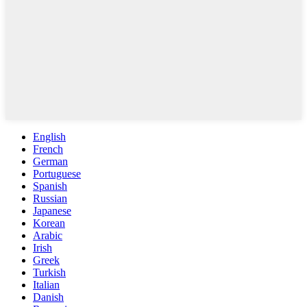
English
French
German
Portuguese
Spanish
Russian
Japanese
Korean
Arabic
Irish
Greek
Turkish
Italian
Danish