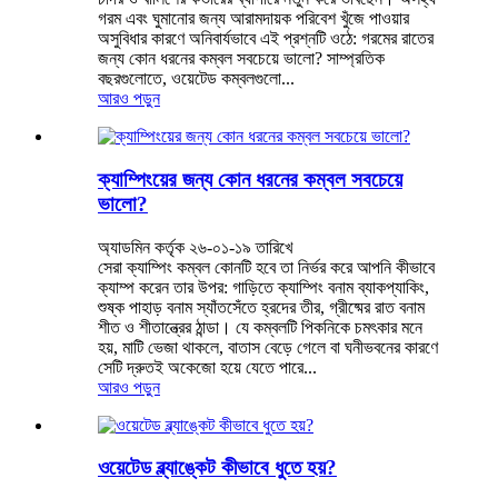
গরম এবং ঘুমানোর জন্য আরামদায়ক পরিবেশ খুঁজে পাওয়ার
অসুবিধার কারণে অনিবার্যভাবে এই প্রশ্নটি ওঠে: গরমের রাতের
জন্য কোন ধরনের কম্বল সবচেয়ে ভালো? সাম্প্রতিক
বছরগুলোতে, ওয়েটেড কম্বলগুলো...
আরও পড়ুন
ক্যাম্পিংয়ের জন্য কোন ধরনের কম্বল সবচেয়ে
ভালো?
অ্যাডমিন কর্তৃক ২৬-০১-১৯ তারিখে
সেরা ক্যাম্পিং কম্বল কোনটি হবে তা নির্ভর করে আপনি কীভাবে
ক্যাম্প করেন তার উপর: গাড়িতে ক্যাম্পিং বনাম ব্যাকপ্যাকিং,
শুষ্ক পাহাড় বনাম স্যাঁতসেঁতে হ্রদের তীর, গ্রীষ্মের রাত বনাম
শীত ও শীতান্ত্রের ঠান্ডা। যে কম্বলটি পিকনিকে চমৎকার মনে
হয়, মাটি ভেজা থাকলে, বাতাস বেড়ে গেলে বা ঘনীভবনের কারণে
সেটি দ্রুতই অকেজো হয়ে যেতে পারে...
আরও পড়ুন
ওয়েটেড ব্ল্যাঙ্কেট কীভাবে ধুতে হয়?