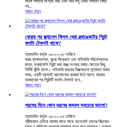
সঠিক সম্ভার সংগ্রহ করা এখন আর শুধু একটি সাধারণ বিষয়
নয়...
আরও পড়ুন
ধোয়ার পর ফ্ল্যানেল ফ্লিস থ্রো ব্ল্যাঙ্কেটের প্রিন্ট
কতটা টেকসই থাকে?
অ্যাডমিন কর্তৃক ২৬-০২-২৮ তারিখে
ক্রয় ব্যবস্থাপক, খুচরা বিক্রেতা এবং পাইকারি পরিবেশকদের
জন্য, ফরমায়েশি প্রিন্ট করা বস্ত্র সংগ্রহ করার ক্ষেত্রে কিছু
নির্দিষ্ট ঝুঁকি থাকে। পাইকারি ক্রয়ের বিকল্পগুলো মূল্যায়ন করার
সময়, একটি প্রশ্নই আলোচনায় বারবার উঠে আসে: বারবার
ব্যবহারের পর প্রিন্টটি কতটা টেকসই হবে...
আরও পড়ুন
গরমের দিনে কোন ধরনের কম্বল সবচেয়ে ভালো?
অ্যাডমিন কর্তৃক ২৬-০১-২৬ তারিখে
গ্রীষ্মকাল এগিয়ে আসার সাথে সাথে অনেকেই তাদের বিছানার
চাদর ও বালিশের কভারের ব্যাপারে নতুন করে ভাবছেন। অসহ্য