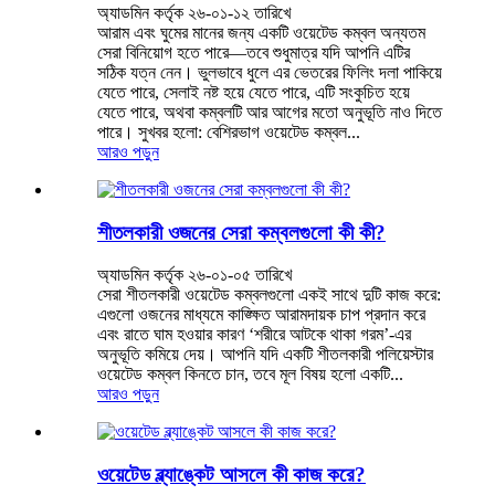
অ্যাডমিন কর্তৃক ২৬-০১-১২ তারিখে
আরাম এবং ঘুমের মানের জন্য একটি ওয়েটেড কম্বল অন্যতম
সেরা বিনিয়োগ হতে পারে—তবে শুধুমাত্র যদি আপনি এটির
সঠিক যত্ন নেন। ভুলভাবে ধুলে এর ভেতরের ফিলিং দলা পাকিয়ে
যেতে পারে, সেলাই নষ্ট হয়ে যেতে পারে, এটি সংকুচিত হয়ে
যেতে পারে, অথবা কম্বলটি আর আগের মতো অনুভূতি নাও দিতে
পারে। সুখবর হলো: বেশিরভাগ ওয়েটেড কম্বল...
আরও পড়ুন
শীতলকারী ওজনের সেরা কম্বলগুলো কী কী?
অ্যাডমিন কর্তৃক ২৬-০১-০৫ তারিখে
সেরা শীতলকারী ওয়েটেড কম্বলগুলো একই সাথে দুটি কাজ করে:
এগুলো ওজনের মাধ্যমে কাঙ্ক্ষিত আরামদায়ক চাপ প্রদান করে
এবং রাতে ঘাম হওয়ার কারণ ‘শরীরে আটকে থাকা গরম’-এর
অনুভূতি কমিয়ে দেয়। আপনি যদি একটি শীতলকারী পলিয়েস্টার
ওয়েটেড কম্বল কিনতে চান, তবে মূল বিষয় হলো একটি...
আরও পড়ুন
ওয়েটেড ব্ল্যাঙ্কেট আসলে কী কাজ করে?