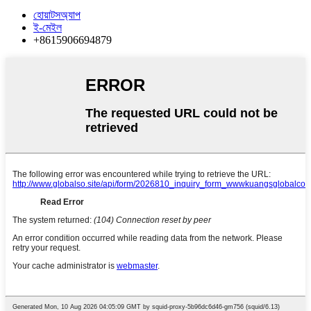
হোয়াটসঅ্যাপ
ই-মেইল
+8615906694879