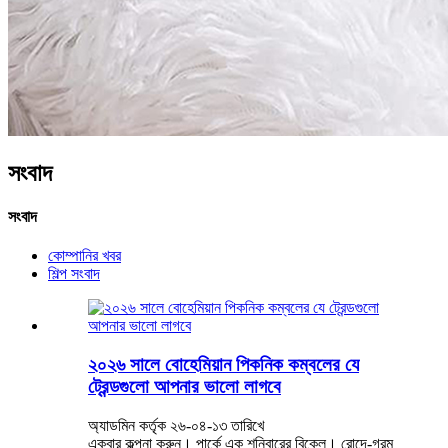
সংবাদ
সংবাদ
কোম্পানির খবর
শিল্প সংবাদ
২০২৬ সালে বোহেমিয়ান পিকনিক কম্বলের যে
ট্রেন্ডগুলো আপনার ভালো লাগবে
অ্যাডমিন কর্তৃক ২৬-০৪-১৩ তারিখে
একবার কল্পনা করুন। পার্কে এক শনিবারের বিকেল। রোদে-গরম