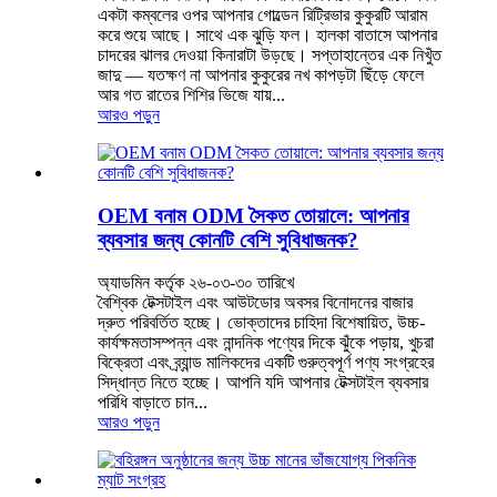
একটা কম্বলের ওপর আপনার গোল্ডেন রিট্রিভার কুকুরটি আরাম
করে শুয়ে আছে। সাথে এক ঝুড়ি ফল। হালকা বাতাসে আপনার
চাদরের ঝালর দেওয়া কিনারাটা উড়ছে। সপ্তাহান্তের এক নিখুঁত
জাদু — যতক্ষণ না আপনার কুকুরের নখ কাপড়টা ছিঁড়ে ফেলে
আর গত রাতের শিশির ভিজে যায়...
আরও পড়ুন
OEM বনাম ODM সৈকত তোয়ালে: আপনার
ব্যবসার জন্য কোনটি বেশি সুবিধাজনক?
অ্যাডমিন কর্তৃক ২৬-০৩-৩০ তারিখে
বৈশ্বিক টেক্সটাইল এবং আউটডোর অবসর বিনোদনের বাজার
দ্রুত পরিবর্তিত হচ্ছে। ভোক্তাদের চাহিদা বিশেষায়িত, উচ্চ-
কার্যক্ষমতাসম্পন্ন এবং নান্দনিক পণ্যের দিকে ঝুঁকে পড়ায়, খুচরা
বিক্রেতা এবং ব্র্যান্ড মালিকদের একটি গুরুত্বপূর্ণ পণ্য সংগ্রহের
সিদ্ধান্ত নিতে হচ্ছে। আপনি যদি আপনার টেক্সটাইল ব্যবসার
পরিধি বাড়াতে চান...
আরও পড়ুন